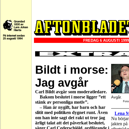
FREDAG 6 AUGUSTI 1999
Bildt i morse:
Jag avgår
Carl Bildt avgår som moderatledare.
Bakom beslutet i morse ligger ”ett
Avgår.
stänk av personliga motiv”.
Fot
– Han är nygift, har barn och har
slitit med politiken dygnet runt. Även
Lena M
om han inte sagt det rakt ut tror jag
Nu börjar
ärligt talat att det påverkat beslutet,
jakten på
säger Carl Cederschiöld, ordförande i
efterträda