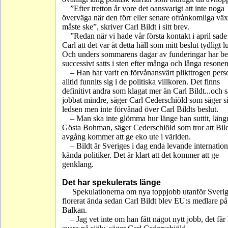
”Efter tretton år vore det oansvarigt att inte noga
överväga när den förr eller senare ofrånkomliga vä
måste ske”, skriver Carl Bildt i sitt brev.
”Redan när vi hade vår första kontakt i april sade j
Carl att det var åt detta håll som mitt beslut tydligt l
Och unders sommarens dagar av funderingar har bes
successivt satts i sten efter många och långa reson
– Han har varit en förvånansvärt plikttrogen per
alltid funnits sig i de politiska villkoren. Det finns
definitivt andra som klagat mer än Carl Bildt...och s
jobbat mindre, säger Carl Cederschiöld som säger s
ledsen men inte förvånad över Carl Bildts beslut.
– Man ska inte glömma hur länge han suttit, läng
Gösta Bohman, säger Cederschiöld som tror att Bild
avgång kommer att ge eko ute i världen.
– Bildt är Sveriges i dag enda levande internation
kända politiker. Det är klart att det kommer att ge
genklang.
Det har spekulerats länge
Spekulationerna om nya toppjobb utanför Sverig
florerat ända sedan Carl Bildt blev EU:s medlare på
Balkan.
– Jag vet inte om han fått något nytt jobb, det får