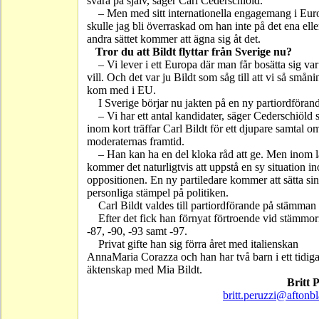
svara på själv, säger Carl Cederschiöld.
– Men med sitt internationella engagemang i Eur
skulle jag bli överraskad om han inte på det ena elle
andra sättet kommer att ägna sig åt det.
Tror du att Bildt flyttar från Sverige nu?
– Vi lever i ett Europa där man får bosätta sig va
vill. Och det var ju Bildt som såg till att vi så små
kom med i EU.
I Sverige börjar nu jakten på en ny partiordföran
– Vi har ett antal kandidater, säger Cederschiöld
inom kort träffar Carl Bildt för ett djupare samtal o
moderaternas framtid.
– Han kan ha en del kloka råd att ge. Men inom 
kommer det naturligtvis att uppstå en sy situation i
oppositionen. En ny partiledare kommer att sätta sin
personliga stämpel på politiken.
Carl Bildt valdes till partiordförande på stämman
Efter det fick han förnyat förtroende vid stämmo
-87, -90, -93 samt -97.
Privat gifte han sig förra året med italienskan
AnnaMaria Corazza och han har två barn i ett tidig
äktenskap med Mia Bildt.
Britt 
britt.peruzzi@aftonbl