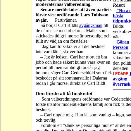
moderaternas valberedning.
Rösta!
Senare meddelades att även partiets
”Nu är
förste vice ordförande Lars Tobisson
bästa
avgår.
Partivänner.
tidpunkt
Så börjar Carl Bildts
avgångsmail
till
Bildts
de närmaste medarbetarna. Mailet som
veckobre
skickades tidigt i morse är personligt och
nätet.
fullt av vädjan om förståelse.
Göran
”Jag kan försäkra er att det beslutet
Persson
:
inte varit lätt”, skriver han.
kommer a
– Jag är ledsen. Carl har gjort ett bra
sakna ho
jobb och hade säkert kunna vara kvar en
den politi
period till men samtidigt förstår jag
debatten.
honom, säger Carl Cederschiöld som fick
LEDARE
beskedet på sitt sommarställe i Dalarna
avgång
redan i går morse, direkt av Carl Bildt .
överrask
Den förste att få beskedet
Som valberedningens ordförande var Cederschiö
förste utanför moderatledarens familj som fick ta de
beslutet.
– Carl ringde mig. Han lät som vanligt – lugn, s
och trevlig.
Förutom ett ”stänk av personliga motiv” är det en
ovanligt lång politisk karriär som bidragit till avhop