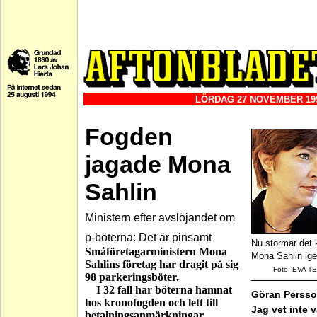
LÖRDAG 27 NOVEMBER 19
Fogden
jagade Mona
Sahlin
Ministern efter avslöjandet om
p-böterna: Det är pinsamt
Nu stormar det 
Småföretagarministern Mona
Mona Sahlin ige
Sahlins företag har dragit på sig
Foto: EVA 
98 parkeringsböter.
I 32 fall har böterna hamnat
Göran Persso
hos kronofogden och lett till
Jag vet inte 
betalningsanmärkningar.