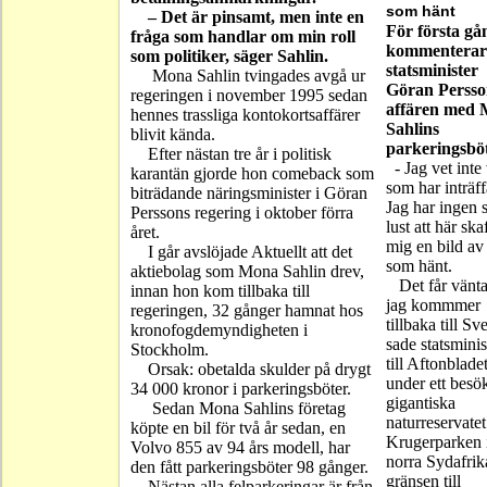
som hänt
– Det är pinsamt, men inte en
För första gå
fråga som handlar om min roll
kommenterar
som politiker, säger Sahlin.
statsminister
Mona Sahlin tvingades avgå ur
Göran Perss
regeringen i november 1995 sedan
affären med
hennes trassliga kontokortsaffärer
Sahlins
blivit kända.
parkeringsböt
Efter nästan tre år i politisk
- Jag vet inte
karantän gjorde hon comeback som
som har inträff
biträdande näringsminister i Göran
Jag har ingen s
Perssons regering i oktober förra
lust att här ska
året.
mig en bild av
I går avslöjade Aktuellt att det
som hänt.
aktiebolag som Mona Sahlin drev,
Det får vänta 
innan hon kom tillbaka till
jag kommmer
regeringen, 32 gånger hamnat hos
tillbaka till Sv
kronofogdemyndigheten i
sade statsminis
Stockholm.
till Aftonblade
Orsak: obetalda skulder på drygt
under ett besök
34 000 kronor i parkeringsböter.
gigantiska
Sedan Mona Sahlins företag
naturreservatet
köpte en bil för två år sedan, en
Krugerparken 
Volvo 855 av 94 års modell, har
norra Sydafrik
den fått parkeringsböter 98 gånger.
gränsen till
Nästan alla felparkeringar är från