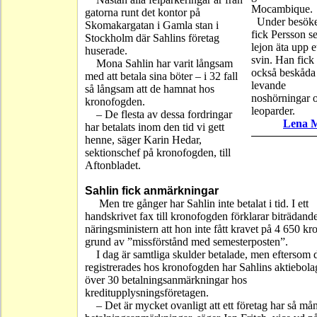
Mocambique.
gatorna runt det kontor på
Under besöke
Skomakargatan i Gamla stan i
fick Persson se
Stockholm där Sahlins företag
lejon äta upp e
huserade.
svin. Han fick
Mona Sahlin har varit långsam
också beskåda 
med att betala sina böter – i 32 fall
levande
så långsam att de hamnat hos
noshörningar 
kronofogden.
leoparder.
– De flesta av dessa fordringar
Lena M
har betalats inom den tid vi gett
henne, säger Karin Hedar,
sektionschef på kronofogden, till
Aftonbladet.
Sahlin fick anmärkningar
Men tre gånger har Sahlin inte betalat i tid. I ett
handskrivet fax till kronofogden förklarar biträdand
näringsministern att hon inte fått kravet på 4 650 kr
grund av ”missförstånd med semesterposten”.
I dag är samtliga skulder betalade, men eftersom 
registrerades hos kronofogden har Sahlins aktiebolag
över 30 betalningsanmärkningar hos
kreditupplysningsföretagen.
– Det är mycket ovanligt att ett företag har så må