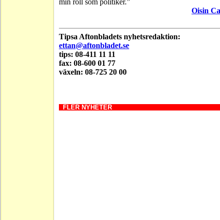
min roll som politiker.”
Oisin Ca
Tipsa Aftonbladets nyhetsredaktion:
ettan@aftonbladet.se
tips: 08-411 11 11
fax: 08-600 01 77
växeln: 08-725 20 00
FLER NYHETER