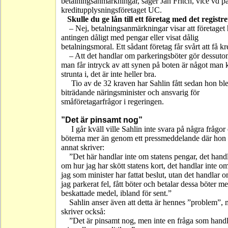
betalningsanmärkningar, säger Jan Fritch, vice vd p
kreditupplysningsföretaget UC.
Skulle du ge lån till ett företag med det registre
– Nej, betalningsanmärkningar visar att företaget 
antingen dåligt med pengar eller visat dålig
betalningsmoral. Ett sådant företag får svårt att få kr
– Att det handlar om parkeringsböter gör dessuto
man får intryck av att synen på boten är något man 
strunta i, det är inte heller bra.
Tio av de 32 kraven har Sahlin fått sedan hon bl
biträdande näringsminister och ansvarig för
småföretagarfrågor i regeringen.
”Det är pinsamt nog”
I går kväll ville Sahlin inte svara på några frågo
böterna mer än genom ett pressmeddelande där hon
annat skriver:
”Det här handlar inte om statens pengar, det handl
om hur jag har skött statens kort, det handlar inte o
jag som minister har fattat beslut, utan det handlar o
jag parkerat fel, fått böter och betalar dessa böter m
beskattade medel, ibland för sent.”
Sahlin anser även att detta är hennes ”problem”,
skriver också:
”Det är pinsamt nog, men inte en fråga som hand