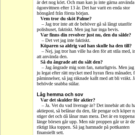
är det nog kört. Och man kan ju inte gärna använda
ögonvittnen efter 13 år. Det har varit en enda stor
hönsgård från första början.
Vem tror du sköt Palme?
– Jag tror inte att de behöver gå så långt utanför
polishuset, faktiskt. Men jag har inga bevis.
Var finns din revolver just nu, den du sålde?
– Det vet jag inte faktiskt.
Köparen sa aldrig vad han skulle ha den till?
– Nej, jag tror han ville ha den för att stila med, i
att använda den.
Så du ångrade att du sålt den?
– Jag ångrade mig som fan, naturligtvis. Men jag
ju legat efter rätt mycket med hyran flera månader, f
påminnelser, så jag räknade kallt med att bli vräkt. 
behövde snabba stålar.
Låg hemma och sov
Var det skulder för aktier?
– Ja. Vet du vad liverage är? Det innebär att du h
aktiepost, så belånar du den, får pengar och köper 
stiger det och då lånar man mera. Det är en toppenaf
länge börsen går upp. Men när proppen går ur är det
riktigt lika toppen. Så jag hamnade på pottkanten
finansiellt sett.