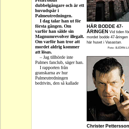
Petterssons
dubbelgångare och är ett
huvudspår i
Palmeutredningen.
I dag talar han ut för
första gången. Om
HÄR BODDE 47-
varför han sålde sin
ÅRINGEN
Vid tiden fö
Magnumrevolver illegalt.
mordet bodde 47-åringen 
Om varför han tror att
här huset i Vasastan.
mordet aldrig kommer
Foto: BJÖRN L
att lösas.
– Jag tillhörde inte
Palmes fanclub, säger han.
I rapporten från
granskarna av hur
Palmeutredningen
bedrivits, den så kallade
Christer Pettersso