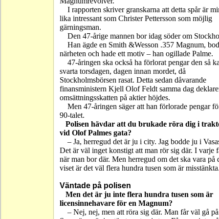
Magnumrevolver.
I rapporten skriver granskarna att detta spår är mi
lika intressant som Christer Pettersson som möjlig
gärningsman.
Den 47-årige mannen bor idag söder om Stockh
Han ägde en Smith &Wesson .357 Magnum, bod
närheten och hade ett motiv – han ogillade Palme.
47-åringen ska också ha förlorat pengar den så k
svarta torsdagen, dagen innan mordet, då
Stockholmsbörsen rasat. Detta sedan dåvarande
finansministern Kjell Olof Feldt samma dag deklarer
omsättningsskatten på aktier höjdes.
Men 47-åringen säger att han förlorade pengar fö
90-talet.
Polisen hävdar att du brukade röra dig i trak
vid Olof Palmes gata?
– Ja, herregud det är ju i city. Jag bodde ju i Vasa
Det är väl inget konstigt att man rör sig där. I varje f
när man bor där. Men herregud om det ska vara på 
viset är det väl flera hundra tusen som är misstänkta
Väntade på polisen
Men det är ju inte flera hundra tusen som är
licensinnehavare för en Magnum?
– Nej, nej, men att röra sig där. Man får väl gå på