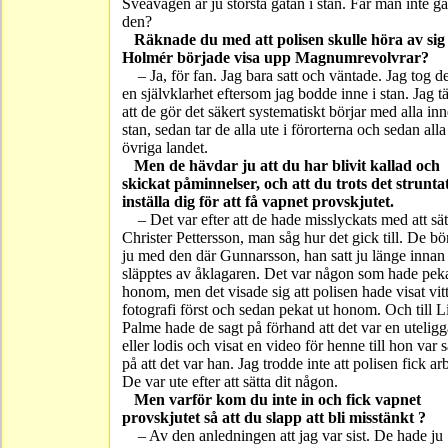
Sveavägen är ju största gatan i stan. Får man inte g
den?
Räknade du med att polisen skulle höra av sig
Holmér började visa upp Magnumrevolvrar?
– Ja, för fan. Jag bara satt och väntade. Jag tog d
en självklarhet eftersom jag bodde inne i stan. Jag t
att de gör det säkert systematiskt börjar med alla inn
stan, sedan tar de alla ute i förorterna och sedan alla 
övriga landet.
Men de hävdar ju att du har blivit kallad och
skickat påminnelser, och att du trots det struntat
inställa dig för att få vapnet provskjutet.
– Det var efter att de hade misslyckats med att sät
Christer Pettersson, man såg hur det gick till. De bö
ju med den där Gunnarsson, han satt ju länge innan
släpptes av åklagaren. Det var någon som hade peka
honom, men det visade sig att polisen hade visat vitt
fotografi först och sedan pekat ut honom. Och till L
Palme hade de sagt på förhand att det var en uteligg
eller lodis och visat en video för henne till hon var 
på att det var han. Jag trodde inte att polisen fick ar
De var ute efter att sätta dit någon.
Men varför kom du inte in och fick vapnet
provskjutet så att du slapp att bli misstänkt ?
– Av den anledningen att jag var sist. De hade ju