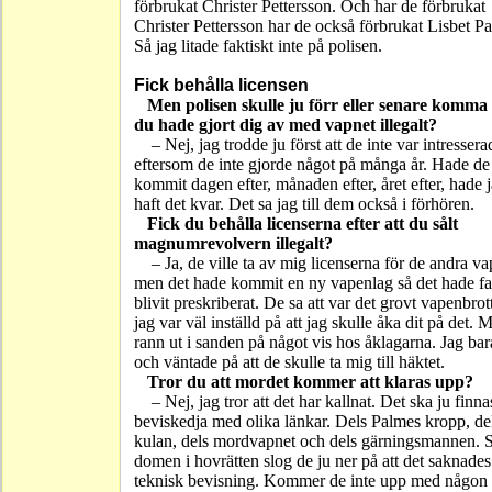
förbrukat Christer Pettersson. Och har de förbrukat
Christer Pettersson har de också förbrukat Lisbet P
Så jag litade faktiskt inte på polisen.
Fick behålla licensen
Men polisen skulle ju förr eller senare komma 
du hade gjort dig av med vapnet illegalt?
– Nej, jag trodde ju först att de inte var intressera
eftersom de inte gjorde något på många år. Hade de
kommit dagen efter, månaden efter, året efter, hade 
haft det kvar. Det sa jag till dem också i förhören.
Fick du behålla licenserna efter att du sålt
magnumrevolvern illegalt?
– Ja, de ville ta av mig licenserna för de andra v
men det hade kommit en ny vapenlag så det hade fa
blivit preskriberat. De sa att var det grovt vapenbrot
jag var väl inställd på att jag skulle åka dit på det. 
rann ut i sanden på något vis hos åklagarna. Jag bara
och väntade på att de skulle ta mig till häktet.
Tror du att mordet kommer att klaras upp?
– Nej, jag tror att det har kallnat. Det ska ju finna
beviskedja med olika länkar. Dels Palmes kropp, de
kulan, dels mordvapnet och dels gärningsmannen. S
domen i hovrätten slog de ju ner på att det saknades
teknisk bevisning. Kommer de inte upp med någon