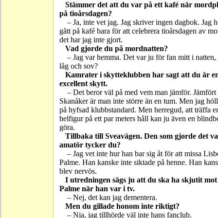
Stämmer det att du var på ett kafé när mordp
på tioårsdagen?
– Ja, inte vet jag. Jag skriver ingen dagbok. Jag h
gått på kafé bara för att celebrera tioårsdagen av mo
det har jag inte gjort.
Vad gjorde du på mordnatten?
– Jag var hemma. Det var ju för fan mitt i natten,
låg och sov?
Kamrater i skytteklubben har sagt att du är e
excellent skytt.
– Det beror väl på med vem man jämför. Jämför
Skanåker är man inte större än en tum. Men jag höl
på hyfsad klubbstandard. Men herregud, att träffa e
helfigur på ett par meters håll kan ju även en blind
göra.
Tillbaka till Sveavägen. Den som gjorde det va
amatör tycker du?
– Jag vet inte hur han bar sig åt för att missa Lisb
Palme. Han kanske inte siktade på henne. Han kan
blev nervös.
I utredningen sägs ju att du ska ha skjutit mot
Palme när han var i tv.
– Nej, det kan jag dementera.
Men du gillade honom inte riktigt?
– Nja, jag tillhörde väl inte hans fanclub.