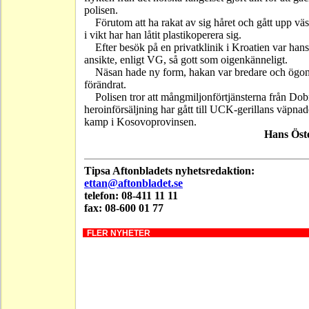
polisen.
Förutom att ha rakat av sig håret och gått upp väs
i vikt har han låtit plastikoperera sig.
Efter besök på en privatklinik i Kroatien var hans
ansikte, enligt VG, så gott som oigenkänneligt.
Näsan hade ny form, hakan var bredare och ögon
förändrat.
Polisen tror att mångmiljonförtjänsterna från Dob
heroinförsäljning har gått till UCK-gerillans väpnad
kamp i Kosovoprovinsen.
Hans Ös
Tipsa Aftonbladets nyhetsredaktion:
ettan@aftonbladet.se
telefon: 08-411 11 11
fax: 08-600 01 77
FLER NYHETER