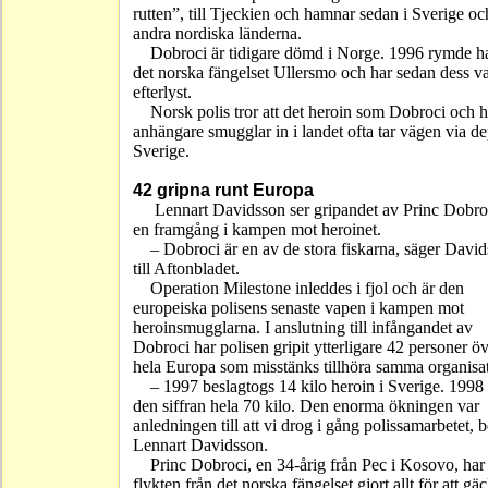
rutten”, till Tjeckien och hamnar sedan i Sverige oc
andra nordiska länderna.
Dobroci är tidigare dömd i Norge. 1996 rymde h
det norska fängelset Ullersmo och har sedan dess va
efterlyst.
Norsk polis tror att det heroin som Dobroci och 
anhängare smugglar in i landet ofta tar vägen via de
Sverige.
42 gripna runt Europa
Lennart Davidsson ser gripandet av Princ Dobr
en framgång i kampen mot heroinet.
– Dobroci är en av de stora fiskarna, säger Davi
till Aftonbladet.
Operation Milestone inleddes i fjol och är den
europeiska polisens senaste vapen i kampen mot
heroinsmugglarna. I anslutning till infångandet av
Dobroci har polisen gripit ytterligare 42 personer ö
hela Europa som misstänks tillhöra samma organisat
– 1997 beslagtogs 14 kilo heroin i Sverige. 1998
den siffran hela 70 kilo. Den enorma ökningen var
anledningen till att vi drog i gång polissamarbetet, b
Lennart Davidsson.
Princ Dobroci, en 34-årig från Pec i Kosovo, har 
flykten från det norska fängelset gjort allt för att gä