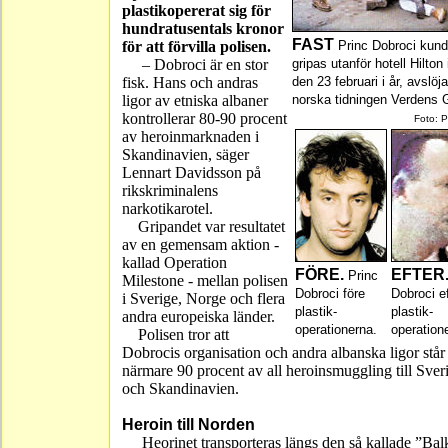
plastikopererat sig för
hundratusentals kronor
FAST
för att förvilla polisen.
Princ Dobroci kun
– Dobroci är en stor
gripas utanför hotell Hilton
fisk. Hans och andras
den 23 februari i år, avslöj
ligor av etniska albaner
norska tidningen Verdens 
kontrollerar 80-90 procent
Foto: 
av heroinmarknaden i
Skandinavien, säger
Lennart Davidsson på
rikskriminalens
narkotikarotel.
Gripandet var resultatet
av en gemensam aktion -
kallad Operation
FÖRE.
EFTER
Princ
Milestone - mellan polisen
Dobroci före
Dobroci ef
i Sverige, Norge och flera
plastik-
plastik-
andra europeiska länder.
operationerna.
operation
Polisen tror att
Dobrocis organisation och andra albanska ligor står
närmare 90 procent av all heroinsmuggling till Sver
och Skandinavien.
Heroin till Norden
Heorinet transporteras längs den så kallade ”Bal