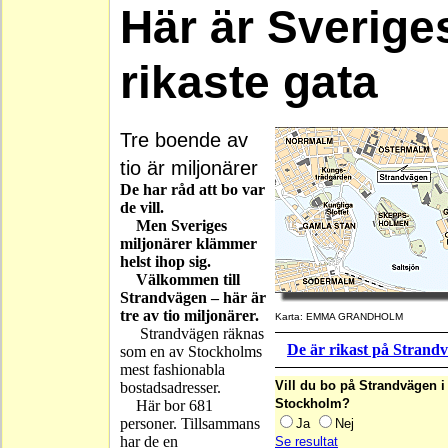
Här är Sverige
rikaste gata
Tre boende av
tio är miljonärer
De har råd att bo var
de vill.
Men Sveriges
miljonärer klämmer
helst ihop sig.
Välkommen till
Strandvägen – här är
tre av tio miljonärer.
Karta: EMMA GRANDHOLM
Strandvägen räknas
De är rikast på Strand
som en av Stockholms
mest fashionabla
Vill du bo på Strandvägen i
bostadsadresser.
Stockholm?
Här bor 681
personer. Tillsammans
Ja
Nej
har de en
Se resultat