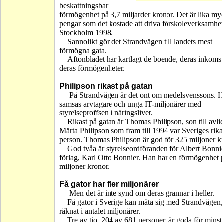
beskattningsbar
förmögenhet på 3,7 miljarder kronor. Det är lika my
pengar som det kostade att driva förskoleverksamhet
Stockholm 1998.
Sannolikt gör det Strandvägen till landets mest
förmögna gata.
Aftonbladet har kartlagt de boende, deras inkoms
deras förmögenheter.
Philipson rikast på gatan
På Strandvägen är det ont om medelsvenssons. 
samsas arvtagare och unga IT-miljonärer med
styrelseproffsen i näringslivet.
Rikast på gatan är Thomas Philipson, son till avl
Märta Philipson som fram till 1994 var Sveriges rika
person. Thomas Philipson är god för 325 miljoner k
God tvåa är styrelseordföranden för Albert Bonni
förlag, Karl Otto Bonnier. Han har en förmögenhet
miljoner kronor.
Få gator har fler miljonärer
Men det är inte synd om deras grannar i heller.
Få gator i Sverige kan mäta sig med Strandvägen
räknat i antalet miljonärer.
Tre av tio, 204 av 681 personer, är goda för minst