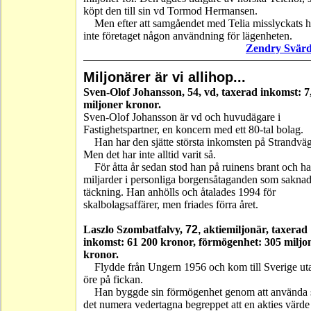
köpt den till sin vd Tormod Hermansen.
Men efter att samgåendet med Telia misslyckats 
inte företaget någon användning för lägenheten.
Zendry Svär
Miljonärer är vi allihop...
Sven-Olof Johansson, 54,
vd, taxerad inkomst: 7
miljoner kronor.
Sven-Olof Johansson är vd och huvudägare i
Fastighetspartner, en koncern med ett 80-tal bolag.
Han har den sjätte största inkomsten på Strandvä
Men det har inte alltid varit så.
För åtta år sedan stod han på ruinens brant och h
miljarder i personliga borgensåtaganden som sakna
täckning. Han anhölls och åtalades 1994 för
skalbolagsaffärer, men friades förra året.
Laszlo Szombatfalvy,
72,
aktiemiljonär, taxerad
inkomst: 61 200 kronor, förmögenhet: 305 miljo
kronor.
Flydde från Ungern 1956 och kom till Sverige uta
öre på fickan.
Han byggde sin förmögenhet genom att använda 
det numera vedertagna begreppet att en akties värde