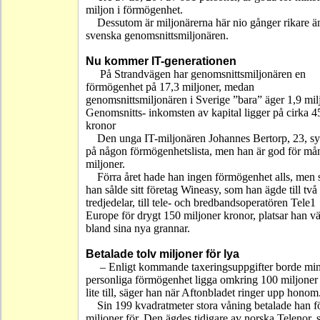
miljon i förmögenhet.
Dessutom är miljonärerna här nio gånger rikare ä
svenska genomsnittsmiljonären.
Nu kommer IT-generationen
På Strandvägen har genomsnittsmiljonären en
förmögenhet på 17,3 miljoner, medan
genomsnittsmiljonären i Sverige ”bara” äger 1,9 mil
Genomsnitts- inkomsten av kapital ligger på cirka 
kronor
Den unga IT-miljonären Johannes Bertorp, 23, sy
på någon förmögenhetslista, men han är god för må
miljoner.
Förra året hade han ingen förmögenhet alls, men
han sålde sitt företag Wineasy, som han ägde till två
tredjedelar, till tele- och bredbandsoperatören Tele1
Europe för drygt 150 miljoner kronor, platsar han vä
bland sina nya grannar.
Betalade tolv miljoner för lya
– Enligt kommande taxeringsuppgifter borde mi
personliga förmögenhet ligga omkring 100 miljoner
lite till, säger han när Aftonbladet ringer upp honom
Sin 199 kvadratmeter stora våning betalade han f
miljoner för. Den ägdes tidigare av norska Telenor,