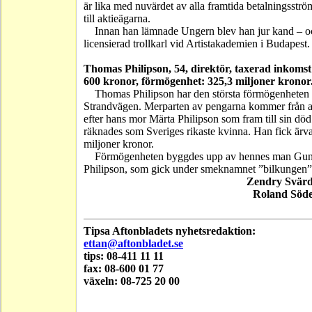
är lika med nuvärdet av alla framtida betalningsstr
till aktieägarna.
Innan han lämnade Ungern blev han jur kand – o
licensierad trollkarl vid Artistakademien i Budapest.
Thomas Philipson, 54,
direktör, taxerad inkomst
600 kronor, förmögenhet: 325,3 miljoner kronor
Thomas Philipson har den största förmögenheten
Strandvägen. Merparten av pengarna kommer från a
efter hans mor Märta Philipson som fram till sin dö
räknades som Sveriges rikaste kvinna. Han fick ärv
miljoner kronor.
Förmögenheten byggdes upp av hennes man Gu
Philipson, som gick under smeknamnet ”bilkungen”
Zendry Svär
Roland Söd
Tipsa Aftonbladets nyhetsredaktion:
ettan@aftonbladet.se
tips: 08-411 11 11
fax: 08-600 01 77
växeln: 08-725 20 00