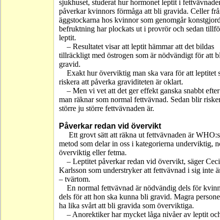
sjukhuset, studerat hur hormonet leptit i fettvävnade
påverkar kvinnors förmåga att bli gravida. Celler fr
äggstockarna hos kvinnor som genomgår konstgjor
befruktning har plockats ut i provrör och sedan tillfö
leptit.
– Resultatet visar att leptit hämmar att det bildas
tillräckligt med östrogen som är nödvändigt för att bl
gravid.
Exakt hur överviktig man ska vara för att leptitet 
riskera att påverka graviditeten är oklart.
– Men vi vet att det ger effekt ganska snabbt efter
man räknar som normal fettvävnad. Sedan blir riske
större ju större fettvävnaden är.
Påverkar redan vid övervikt
Ett grovt sätt att räkna ut fettvävnaden är WHO:s
metod som delar in oss i kategorierna underviktig, 
överviktig eller fetma.
– Leptitet påverkar redan vid övervikt, säger Ceci
Karlsson som understryker att fettvävnad i sig inte är
– tvärtom.
En normal fettvävnad är nödvändig dels för kvin
dels för att hon ska kunna bli gravid. Magra person
ha lika svårt att bli gravida som överviktiga.
– Anorektiker har mycket låga nivåer av leptit oc