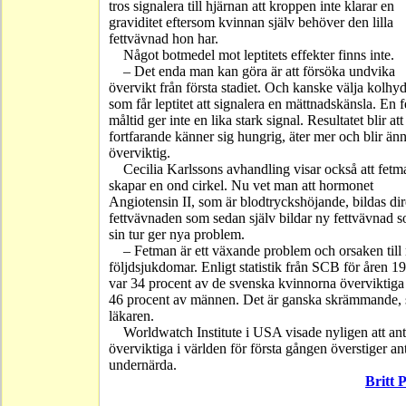
tros signalera till hjärnan att kroppen inte klarar en
graviditet eftersom kvinnan själv behöver den lilla
fettvävnad hon har.
Något botmedel mot leptitets effekter finns inte.
– Det enda man kan göra är att försöka undvika
övervikt från första stadiet. Och kanske välja kolhyd
som får leptitet att signalera en mättnadskänsla. En f
måltid ger inte en lika stark signal. Resultatet blir at
fortfarande känner sig hungrig, äter mer och blir än
överviktig.
Cecilia Karlssons avhandling visar också att fetma
skapar en ond cirkel. Nu vet man att hormonet
Angiotensin II, som är blodtryckshöjande, bildas dir
fettvävnaden som sedan själv bildar ny fettvävnad s
sin tur ger nya problem.
– Fetman är ett växande problem och orsaken til
följdsjukdomar. Enligt statistik från SCB för åren 
var 34 procent av de svenska kvinnorna överviktiga
46 procent av männen. Det är ganska skrämmande, 
läkaren.
Worldwatch Institute i USA visade nyligen att ant
överviktiga i världen för första gången överstiger ant
undernärda.
Britt 