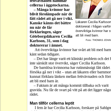
fettvävnaden hämmar
cellerna i äggstockarna.
– Många kvinnor har
blivit förolämpade när de
fått rådet att gå ner i vikt.
Läkaren Cecilia Karlsson
Kanske känns det bättre
doktorerat i frågan varför
nu när de får
överviktiga kvinnor har s
förklaringen, säger
att bli med barn.
Göteborgsläkaren Cecilia
Karlsson, 31, som i dag
Foto: THOMAS JOH
doktorerar i ämnet.
Att överviktiga kvinnor har svårt att bli med barn
känt sedan tidigare.
– Det har länge varit ett kliniskt problem och det
inte särskilt stor övervikt, säger Cecilia Karlsson.
De barnlösa kvinnorna har rutinmässigt fått rådet 
försöka gå ner i vikt – utan att läkaren eller barnmo
kunnat förklara länken mellan fettvävnaden och fö
att bli med barn är.
– Faktum är att många kommit tillbaka och varit
gravida. Nu får de svart på vitt på att det ligger någo
rådet.
Man tillför cellerna leptit
I fem år har Cecilia Karlsson, forskare på Sahlg