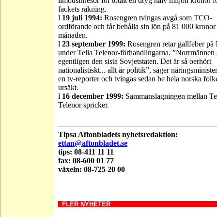
limousinresor för totalt en dryg halv miljon kronor f
fackets räkning.
l
19 juli 1994:
Rosengren tvingas avgå som TCO-
ordförande och får behålla sin lön på 81 000 kronor 
månaden.
l
23 september 1999:
Rosengren retar gallfeber på
under Telia Telenor-förhandlingarna. ”Norrmännen 
egentligen den sista Sovjetstaten. Det är så oerhört
nationalistiskt... allt är politik”, säger näringsminister
en tv-reporter och tvingas sedan be hela norska fol
ursäkt.
l
16 december 1999:
Sammanslagningen mellan Tel
Telenor spricker.
Tipsa Aftonbladets nyhetsredaktion:
ettan@aftonbladet.se
tips: 08-411 11 11
fax: 08-600 01 77
växeln: 08-725 20 00
FLER NYHETER