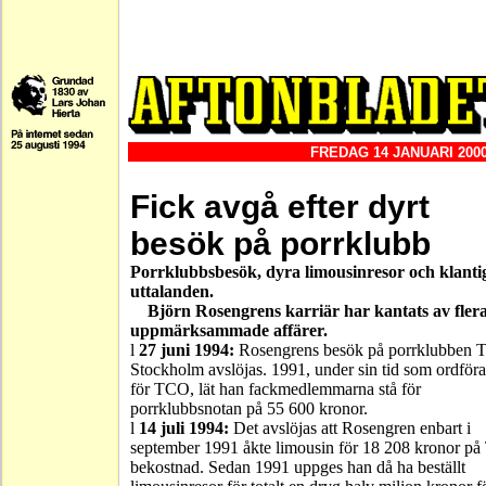
FREDAG 14 JANUARI 200
Fick avgå efter dyrt
besök på porrklubb
Porrklubbsbesök, dyra limousinresor och klanti
uttalanden.
Björn Rosengrens karriär har kantats av fler
uppmärksammade affärer.
l
27 juni 1994:
Rosengrens besök på porrklubben T
Stockholm avslöjas. 1991, under sin tid som ordför
för TCO, lät han fackmedlemmarna stå för
porrklubbsnotan på 55 600 kronor.
l
14 juli 1994:
Det avslöjas att Rosengren enbart i
september 1991 åkte limousin för 18 208 kronor p
bekostnad. Sedan 1991 uppges han då ha beställt