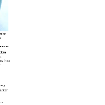
eller
a-
RESSON
ckså
r,
rs bara
t
erna
ärker
ar