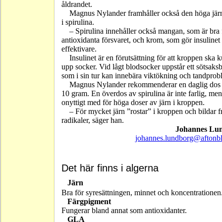
åldrandet.
Magnus Nylander framhåller också den höga jär
i spirulina.
– Spirulina innehåller också mangan, som är bra 
antioxidanta försvaret, och krom, som gör insulinet
effektivare.
Insulinet är en förutsättning för att kroppen ska 
upp socker. Vid lågt blodsocker uppstår ett sötsaks
som i sin tur kan innebära viktökning och tandprob
Magnus Nylander rekommenderar en daglig dos
10 gram. En överdos av spirulina är inte farlig, men
onyttigt med för höga doser av järn i kroppen.
– För mycket järn ”rostar” i kroppen och bildar f
radikaler, säger han.
Johannes Lu
johannes.lundborg@aftonbl
Det här finns i algerna
Järn
Bra för syresättningen, minnet och koncentrationen
Färgpigment
Fungerar bland annat som antioxidanter.
GLA