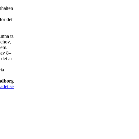
nhalten
för det
kunna ta
behov,
lem.
 av 8–
 det är
ria
ndborg
adet.se
.