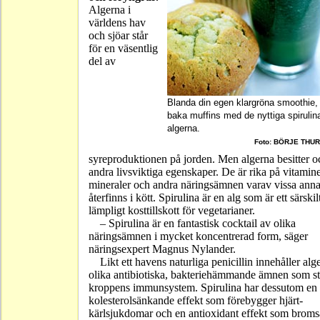
Algerna i
världens hav
och sjöar står
för en väsentlig
del av
Blanda din egen klargröna smoothie, 
baka muffins med de nyttiga spirulin
algerna.
Foto: BÖRJE THU
syreproduktionen på jorden. Men algerna besitter o
andra livsviktiga egenskaper. De är rika på vitamine
mineraler och andra näringsämnen varav vissa anna
återfinns i kött. Spirulina är en alg som är ett särskil
lämpligt kosttillskott för vegetarianer.
– Spirulina är en fantastisk cocktail av olika
näringsämnen i mycket koncentrerad form, säger
näringsexpert Magnus Nylander.
Likt ett havens naturliga penicillin innehåller alg
olika antibiotiska, bakteriehämmande ämnen som st
kroppens immunsystem. Spirulina har dessutom en
kolesterolsänkande effekt som förebygger hjärt-
kärlsjukdomar och en antioxidant effekt som broms