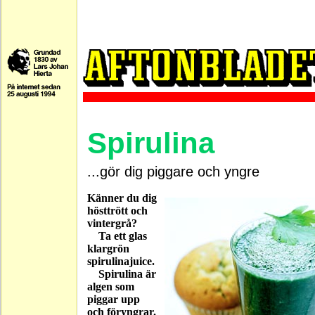
Spirulina
...gör dig piggare och yngre
Känner du dig
hösttrött och
vintergrå?
Ta ett glas
klargrön
spirulinajuice.
Spirulina är
algen som
piggar upp
och föryngrar.