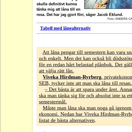
skulle definitivt kunna
tänka mig att låna till en
resa. Det har jag gjort förr, säger Jacob Eklund.
Foto: ANDERS 
Tabell med lånealternativ
Att låna pengar till semestern kan vara s
och enkelt. Men det kan också bli dödsstöt
för en redan hårt belastad plånbok. Det gäll
att välja rätt lån.
Viveka Hirdman-Ryrberg
, privatekono
SEB, tycker inte att man ska låna till resan.
– Det bästa är att spara under året. Anna
ska man tänka sig för och absolut inte ta ett
semestermål.
Måste man låna ska man noga gå igenom
ekonomi. Nedan har Viveka Hirdman-Ryrb
listat de bästa alternativen
.