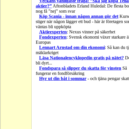
Veckans vanligaste fråga: ”Ska jag köpa Telia
aktier?”
Aftonbladets Erland Huledal: De flesta b
nog få ”nej” som svar
Köp Scania - innan någon annan gör det
Kurs
stiger när någon lägger ett bud - här är företagen s
väntas bli uppköpta
Aktieexperten
: Nexus vinner på säkerhet
Fondexperten
: Svensk ekonomi växer starkare 
Europas
Lennart Arnstad om din ekonomi
: Så kan du t
mäklarkriget
Läsa Nationalencyklopedin gratis på nätet?
De
bli dyrt...
Fondspara så slipper du skatta för vinsten
Så
fungerar en fondförsäkring
Hyr ut din båt i sommar
- och tjäna pengar skatt