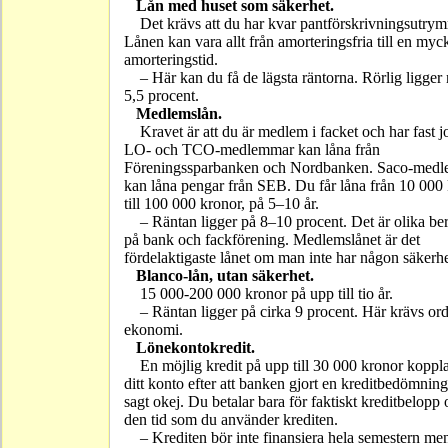
Lån med huset som säkerhet.
Det krävs att du har kvar pantförskrivningsutry
Lånen kan vara allt från amorteringsfria till en myc
amorteringstid.
– Här kan du få de lägsta räntorna. Rörlig ligger
5,5 procent.
Medlemslån.
Kravet är att du är medlem i facket och har fast j
LO- och TCO-medlemmar kan låna från
Föreningssparbanken och Nordbanken. Saco-med
kan låna pengar från SEB. Du får låna från 10 000
till 100 000 kronor, på 5–10 år.
– Räntan ligger på 8–10 procent. Det är olika b
på bank och fackförening. Medlemslånet är det
fördelaktigaste lånet om man inte har någon säkerhe
Blanco-lån, utan säkerhet.
15 000-200 000 kronor på upp till tio år.
– Räntan ligger på cirka 9 procent. Här krävs or
ekonomi.
Lönekontokredit.
En möjlig kredit på upp till 30 000 kronor kopplas
ditt konto efter att banken gjort en kreditbedömnin
sagt okej. Du betalar bara för faktiskt kreditbelopp 
den tid som du använder krediten.
– Krediten bör inte finansiera hela semestern me