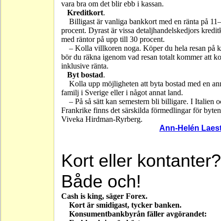
vara bra om det blir ebb i kassan.
Kreditkort
.
Billigast är vanliga bankkort med en ränta på 11
procent. Dyrast är vissa detaljhandelskedjors kredit
med räntor på upp till 30 procent.
– Kolla villkoren noga. Köper du hela resan på k
bör du räkna igenom vad resan totalt kommer att ko
inklusive ränta.
Byt bostad
.
Kolla upp möjligheten att byta bostad med en a
familj i Sverige eller i något annat land.
– På så sätt kan semestern bli billigare. I Italien 
Frankrike finns det särskilda förmedlingar för byten
Viveka Hirdman-Ryrberg.
Ann-Helén Laes
Kort eller kontanter?
Både och!
Cash is king, säger Forex.
Kort är smidigast, tycker banken.
Konsumentbankbyrån fäller avgörandet: