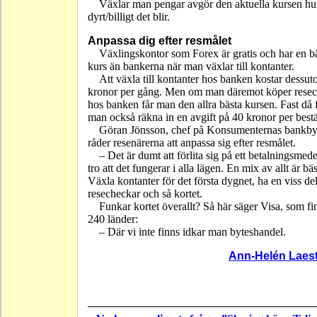
Växlar man pengar avgör den aktuella kursen hu
dyrt/billigt det blir.
Anpassa dig efter resmålet
Växlingskontor som Forex är gratis och har en bä
kurs än bankerna när man växlar till kontanter.
Att växla till kontanter hos banken kostar dessu
kronor per gång. Men om man däremot köper rese
hos banken får man den allra bästa kursen. Fast då 
man också räkna in en avgift på 40 kronor per bestä
Göran Jönsson, chef på Konsumenternas bankby
råder resenärerna att anpassa sig efter resmålet.
– Det är dumt att förlita sig på ett betalningsmed
tro att det fungerar i alla lägen. En mix av allt är bäs
Växla kontanter för det första dygnet, ha en viss del
resecheckar och så kortet.
Funkar kortet överallt? Så här säger Visa, som fi
240 länder:
– Där vi inte finns idkar man byteshandel.
Ann-Helén Laes