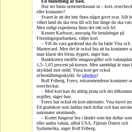
En blandning är bäst.
Hur ser bästa semesterkassan ut – kort, resechec
eller kontanter?
Svaret är att det inte finns något givet svar. Allt 
vilket land du ska resa till och hur länge du ska vara
Men enligt experterna finns det rätt och fel.
Kennet Karlsson, ansvarig för betalningar på
Föreningssparbanken, väljer kort.
– Vill du vara garderad ska du ha både Visa och
Mastercard. Men det är också bra att ha kontanter så
man klarar det första dygnet, säger han.
Bankkorten medför uttagsavgifter och valutapåsl
1,5–1,65 procent på kursen. Men samtidigt är man b
skyddad mot stöld. Vissa kort ger också
avbeställningsskydd. Se
tabellen
!
Rolf Friberg, Forex, rekommenderar kontanter o
resecheckar.
– Med kort kan du aldrig pruta och det tillkomm
avgifter, säger han.
Forex har också ett kort-alternativ, Visa travel m
Ett gratiskort som laddas med dollar och kan använ
automater utomlands.
– Kortet fungerar bra i länder som har dollar som
eller andra valuta, alltså USA, Fjärran Östern och
Sydamerika, säger Rolf Friberg.