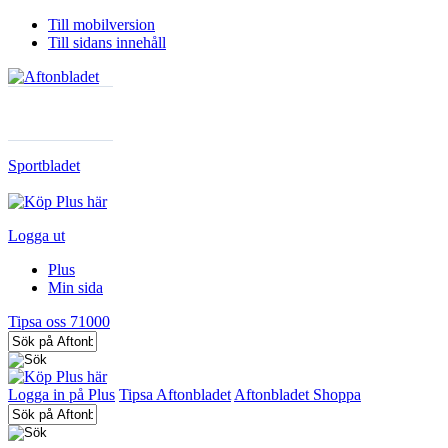
Till mobilversion
Till sidans innehåll
Sportbladet
Logga ut
Plus
Min sida
Tipsa oss 71000
Logga in på Plus
Tipsa Aftonbladet
Aftonbladet Shoppa