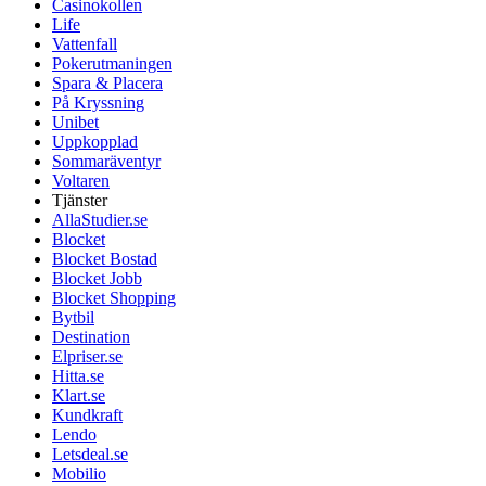
Casinokollen
Life
Vattenfall
Pokerutmaningen
Spara & Placera
På Kryssning
Unibet
Uppkopplad
Sommaräventyr
Voltaren
Tjänster
AllaStudier.se
Blocket
Blocket Bostad
Blocket Jobb
Blocket Shopping
Bytbil
Destination
Elpriser.se
Hitta.se
Klart.se
Kundkraft
Lendo
Letsdeal.se
Mobilio