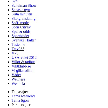
S24
Schulman Show
Senaste nytt
Sista minuten
Skolgranskning
Sofis mode
Sofis Cityliv
Spel & odds
Sportbladet
Svenska Hjältar
Tasteline
Trav365
V75
USA-valet 2012
Villor & radhus
Viktklubb.se
Vi gillar olika
Väder
Wellness
Wendela
Temasajter
Tema weekend
Tema ögon
Partnersajter