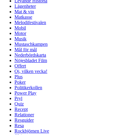
Levande Historia
Lägenheter
Mat & vin
Matkasse
Melodifestivalen
Mobil
Motor
Musik
Mustaschkampen
Mål för mål
Nederbördskarta
Nöjesbladet Film
Offert
Oj, vilken vecka!
Plus
Poker
Politikerkollen
Power Play
Pryl
Quiz
Recept
Relationer
Resguider
Resa
Rockbjörnen Live