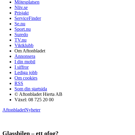
Mötesplatsen
Nliv.se
Prisjakt
ServiceFinder
Se.nu
Sport.nu
Suredo
TV.nu
Viktklubb
Om Aftonbladet
Annonsera
I din mobil
I siffror
Lediga jobb
Om cookies
RSS
Som din startsida
© Aftonbladet Hierta AB
Växel: 08 725 20 00
Aftonbladet
Nyheter
Glassbilen – ett ofog?