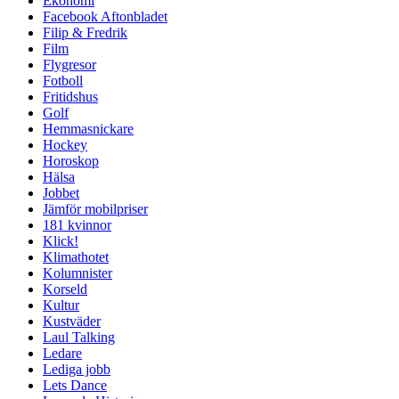
Ekonomi
Facebook Aftonbladet
Filip & Fredrik
Film
Flygresor
Fotboll
Fritidshus
Golf
Hemmasnickare
Hockey
Horoskop
Hälsa
Jobbet
Jämför mobilpriser
181 kvinnor
Klick!
Klimathotet
Kolumnister
Korseld
Kultur
Kustväder
Laul Talking
Ledare
Lediga jobb
Lets Dance