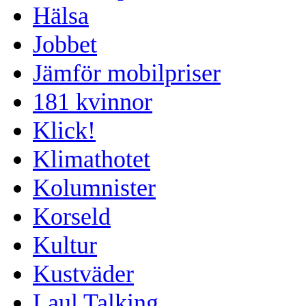
Hälsa
Jobbet
Jämför mobilpriser
181 kvinnor
Klick!
Klimathotet
Kolumnister
Korseld
Kultur
Kustväder
Laul Talking