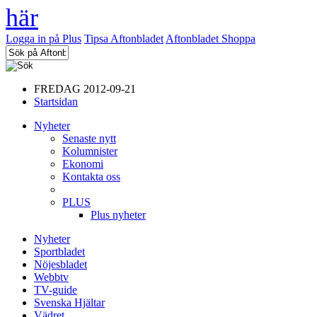
Logga in på Plus
Tipsa Aftonbladet
Aftonbladet Shoppa
FREDAG 2012-09-21
Startsidan
Nyheter
Senaste nytt
Kolumnister
Ekonomi
Kontakta oss
PLUS
Plus nyheter
Nyheter
Sportbladet
Nöjesbladet
Webbtv
TV-guide
Svenska Hjältar
Vädret