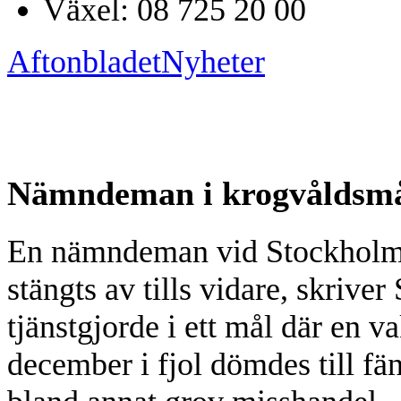
Växel: 08 725 20 00
Aftonbladet
Nyheter
Nämndeman i krogvåldsmå
En nämndeman vid Stockholms 
stängts av tills vidare, skri
tjänstgjorde i ett mål där en 
december i fjol dömdes till fän