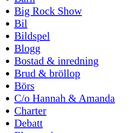
Big Rock Show
Bil
Bildspel
Blogg
Bostad & inredning
Brud & bröllop
Börs
C/o Hannah & Amanda
Charter
Debatt