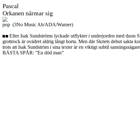
Pascal
Orkanen närmar sig
pop (3No Music Ab/ADA/Warner)
Efter Isak Sundströms lyckade utflykter i underjorden med duon Skrie
grottrock är ovädret aldrig långt borta. Men där Skriets debut sakta ko
trots att Isak Sundström i sina texter är en viktigt subtil sanningssäga
BÄSTA SPÅR: ”En död man”