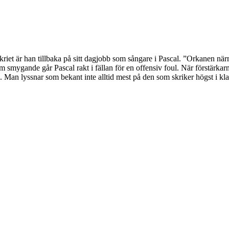
t är han tillbaka på sitt dagjobb som sångare i Pascal. ”Orkanen närmar 
m smygande går Pascal rakt i fällan för en offensiv foul. När förstärkarn
re. Man lyssnar som bekant inte alltid mest på den som skriker högst i kl