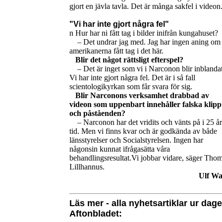
gjort en jävla tavla. Det är många sakfel i videon
"Vi har inte gjort några fel"
n Hur har ni fått tag i bilder inifrån kungahuset?
– Det undrar jag med. Jag har ingen aning om
amerikanerna fått tag i det här.
Blir det något rättsligt efterspel?
– Det är inget som vi i Narconon blir inblandat
Vi har inte gjort några fel. Det är i så fall
scientologikyrkan som får svara för sig.
Blir Narconons verksamhet drabbad av
videon som uppenbart innehåller falska klipp
och påståenden?
– Narconon har det vridits och vänts på i 25 år
tid. Men vi finns kvar och är godkända av både
länsstyrelser och Socialstyrelsen. Ingen har
någonsin kunnat ifrågasätta våra
behandlingsresultat.Vi jobbar vidare, säger Tho
Lillhannus.
Ulf Wa
Läs mer - alla nyhetsartiklar ur dag
Aftonbladet: