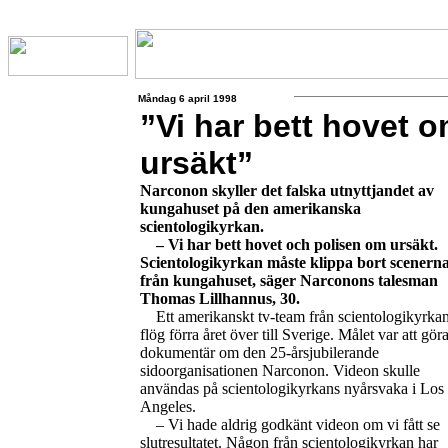
Måndag 6 april 1998
”Vi har bett hovet 
ursäkt”
Narconon skyller det falska utnyttjandet av
kungahuset på den amerikanska
scientologikyrkan.
– Vi har bett hovet och polisen om ursäkt.
Scientologikyrkan måste klippa bort scenern
från kungahuset, säger Narconons talesman
Thomas Lillhannus, 30.
Ett amerikanskt tv-team från scientologikyrka
flög förra året över till Sverige. Målet var att gör
dokumentär om den 25-årsjubilerande
sidoorganisationen Narconon. Videon skulle
användas på scientologikyrkans nyårsvaka i Los
Angeles.
– Vi hade aldrig godkänt videon om vi fått se
slutresultatet. Någon från scientologikyrkan har