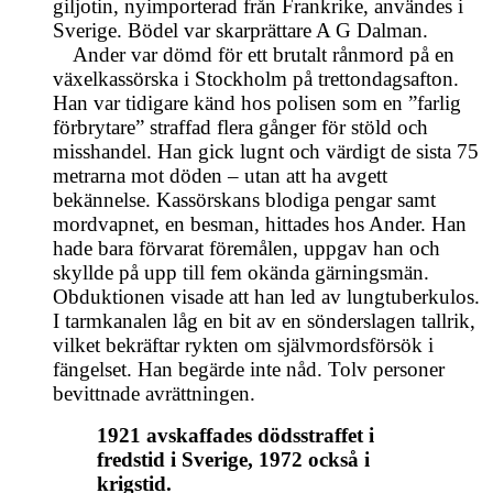
giljotin, nyimporterad från Frankrike, användes i
Sverige. Bödel var skarprättare A G Dalman.
Ander var dömd för ett brutalt rånmord på en
växelkassörska i Stockholm på trettondagsafton.
Han var tidigare känd hos polisen som en ”farlig
förbrytare” straffad flera gånger för stöld och
misshandel. Han gick lugnt och värdigt de sista 75
metrarna mot döden – utan att ha avgett
bekännelse. Kassörskans blodiga pengar samt
mordvapnet, en besman, hittades hos Ander. Han
hade bara förvarat föremålen, uppgav han och
skyllde på upp till fem okända gärningsmän.
Obduktionen visade att han led av lungtuberkulos.
I tarmkanalen låg en bit av en sönderslagen tallrik,
vilket bekräftar rykten om självmordsförsök i
fängelset. Han begärde inte nåd. Tolv personer
bevittnade avrättningen.
1921 avskaffades dödsstraffet i
fredstid i Sverige, 1972 också i
krigstid.