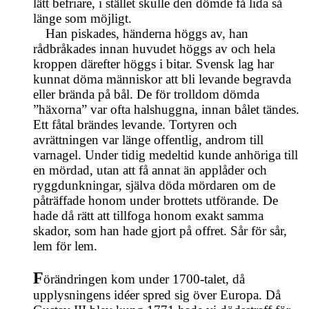
lätt befriare, i stället skulle den dömde få lida så
länge som möjligt.
Han piskades, händerna höggs av, han
rådbråkades innan huvudet höggs av och hela
kroppen därefter höggs i bitar. Svensk lag har
kunnat döma människor att bli levande begravda
eller brända på bål. De för trolldom dömda
”häxorna” var ofta halshuggna, innan bålet tändes.
Ett fåtal brändes levande. Tortyren och
avrättningen var länge offentlig, androm till
varnagel. Under tidig medeltid kunde anhöriga till
en mördad, utan att få annat än applåder och
ryggdunkningar, själva döda mördaren om de
påträffade honom under brottets utförande. De
hade då rätt att tillfoga honom exakt samma
skador, som han hade gjort på offret. Sår för sår,
lem för lem.
F
örändringen kom under 1700-talet, då
upplysningens idéer spred sig över Europa. Då