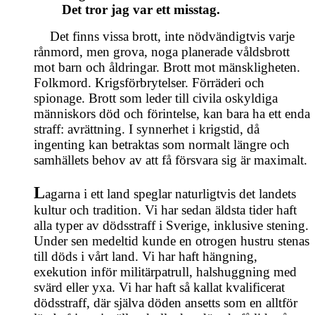
Det tror jag var ett misstag.
Det finns vissa brott, inte nödvändigtvis varje
rånmord, men grova, noga planerade våldsbrott
mot barn och åldringar. Brott mot mänskligheten.
Folkmord. Krigsförbrytelser. Förräderi och
spionage. Brott som leder till civila oskyldiga
människors död och förintelse, kan bara ha ett enda
straff: avrättning. I synnerhet i krigstid, då
ingenting kan betraktas som normalt längre och
samhällets behov av att få försvara sig är maximalt.
L
agarna i ett land speglar naturligtvis det landets
kultur och tradition. Vi har sedan äldsta tider haft
alla typer av dödsstraff i Sverige, inklusive stening.
Under sen medeltid kunde en otrogen hustru stenas
till döds i vårt land. Vi har haft hängning,
exekution inför militärpatrull, halshuggning med
svärd eller yxa. Vi har haft så kallat kvalificerat
dödsstraff, där själva döden ansetts som en alltför