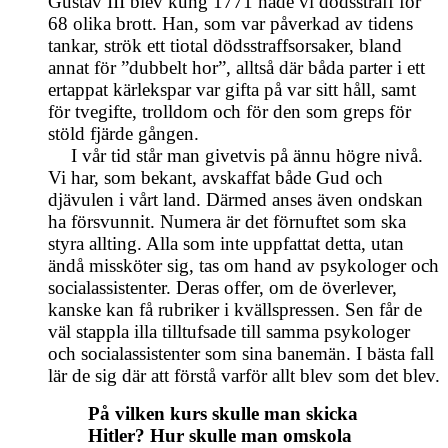
Gustav III blev kung 1771 hade vi dödsstraff för
68 olika brott. Han, som var påverkad av tidens
tankar, strök ett tiotal dödsstraffsorsaker, bland
annat för ”dubbelt hor”, alltså där båda parter i ett
ertappat kärlekspar var gifta på var sitt håll, samt
för tvegifte, trolldom och för den som greps för
stöld fjärde gången.
I vår tid står man givetvis på ännu högre nivå.
Vi har, som bekant, avskaffat både Gud och
djävulen i vårt land. Därmed anses även ondskan
ha försvunnit. Numera är det förnuftet som ska
styra allting. Alla som inte uppfattat detta, utan
ändå missköter sig, tas om hand av psykologer och
socialassistenter. Deras offer, om de överlever,
kanske kan få rubriker i kvällspressen. Sen får de
väl stappla illa tilltufsade till samma psykologer
och socialassistenter som sina banemän. I bästa fall
lär de sig där att förstå varför allt blev som det blev.
På vilken kurs skulle man skicka
Hitler? Hur skulle man omskola